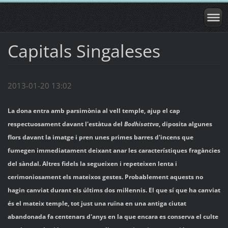
Capitals Singaleses
2013-01-20 13:02
La dona entra amb parsimònia al vell temple, ajup el cap
respectuosament davant l'estàtua del
Bodhisattva
, diposita algunes
flors davant la imatge i pren unes primes barres d'incens que
fumegen immediatament deixant anar les característiques fragàncies
del sàndal. Altres fidels la segueixen i repeteixen lenta i
cerimoniosament els mateixos gestes. Probablement aquests no
hagin canviat durant els últims dos mil·lennis. El que sí que ha canviat
és el mateix temple, tot just una ruïna en una antiga ciutat
abandonada fa centenars d'anys en la que encara es conserva el culte