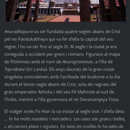
Anuradhapura
va ser fundada quatre segles abans de Crist
pel rei Pandukabhaya qui va fer d'ella la capital del seu
regne. I ho va ser fins al segle XI. Al segle I la ciutat ja era
coneguda a occident per grecs i romans. Figurava al mapa
de Ptolomeu amb el nom de
Anurogrammon
, a l'illa de
Taprobane
(Sri Lanka). Els anys daurats de la gran ciutat
singalesa coincideixen amb l'arribada del budisme a la illa
durant el tercer segle abans de Crist, sota els regnats del
gran emperador Ashoka i del seu fill Mahinda al sud de
l'Índia, mentre a l'illa governava el rei Devanampiya Tissa.
El viatger xinès Fa Hian la va visitar al segle sisè. I d'ella deia:
...
hi ha molts notables i mercaders. Les cases són grans i belles,
i, els carrers plans i regulars. En totes les cruïlles hi ha sales de