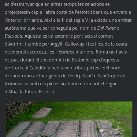
és d'estranyar que en altres temps les relacions es
projectessin cap a l'altra costa de l'estret abans que envers a
l'interior d'Irlanda. Així a la fi del segle V ja existia una entitat
autònoma que va ser coneguda pel nom de
Dál Riata
o
Dalriada
. Aquesta es va estendre per l'actual comtat
d'Antrim, i també per Argyll, Galloway i les illes de la costa
occidental escocesa, les Hèbrides Interiors. Roma no havia
ocupat durant el seu domini de
Brittania
cap d'aquests
territoris. A Caledònia habitaven tribus pictes i del nord
d'Irlanda van arribar gents de l'estirp
Scoti
o
Scotts
que en
fusionar-se amb els pictes acabarien formant el regne
d'Alba, la futura Escòcia.