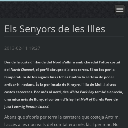
Els Senyors de les Illes
2013-02-11 19:27
Des de la costa d'Irlanda del Nord s'albira amb claredat l'altre costat
del
North Channel
, el perfil abrupte d'altres terres. Si no fos per la
temperatura de les aigües fins i tot es tindria la certesa de poder
arribar-hi nedant. És la península de Kintyre, l'illa de Mull, i altres
costes escoceses. Poc més al nord, des
White Park Bay
també s'aprecia,
una mica més de lluny, el contorn d'Islay i el
Mull of Oa
, els
Paps
de
Jura i enmig
Rathlin Island
.
Abans que s'obrís per terra la carretera que costeja Antrim,
l'accés a les nou valls del comtat era més fàcil per mar. No