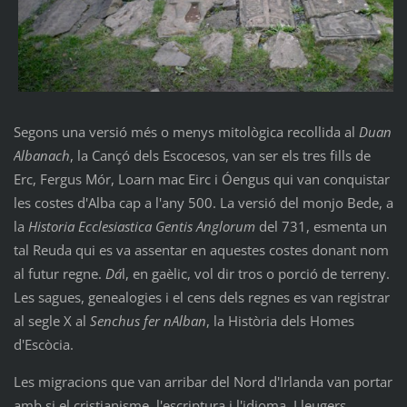
Segons una versió més o menys mitològica recollida al
Duan
Albanach
, la Cançó dels Escocesos, van ser els tres fills de
Erc, Fergus Mór, Loarn mac Eirc i Óengus qui van conquistar
les costes d'Alba cap a l'any 500. La versió del monjo Bede, a
la
Historia Ecclesiastica Gentis Anglorum
del 731, esmenta un
tal Reuda qui es va assentar en aquestes costes donant nom
al futur regne.
Dá
l, en gaèlic, vol dir tros o porció de terreny.
Les sagues, genealogies i el cens dels regnes es van registrar
al segle X al
Senchus fer nAlban
, la Història dels Homes
d'Escòcia.
Les migracions que van arribar del Nord d'Irlanda van portar
amb si el cristianisme, l'escriptura i l'idioma. Lleugers