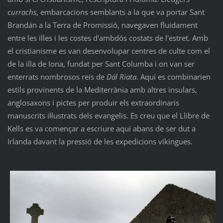
currachs
, embarcacions semblants a la que va portar Sant
Brandán a la Terra de Promissió, navegaven fluidament
entre les illes i les costes d'ambdós costats de l'estret. Amb
el cristianisme es van desenvolupar centres de culte com el
de la illa de Iona, fundat per Sant Columba i on van ser
enterrats nombrosos reis de
Dál Riata
. Aquí es combinarien
estils provinents de la Mediterrània amb altres insulars,
anglosaxons i pictes per produir els extraordinaris
manuscrits il·lustrats dels evangelis. Es creu que el Llibre de
Kells es va començar a escriure aquí abans de ser dut a
Irlanda davant la pressió de les expedicions víkingues.