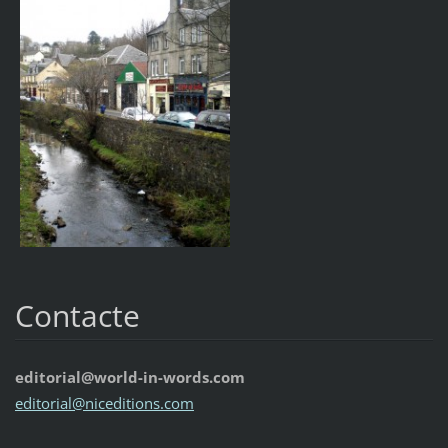
Contacte
editorial@world-in-words.com
editoria
l@nicedi
tions.co
m