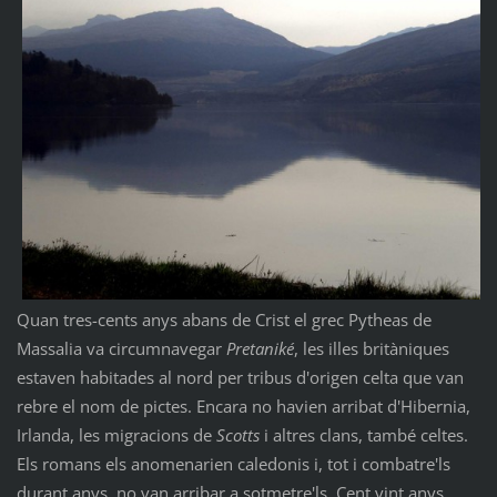
Quan tres-cents anys abans de Crist el grec Pytheas de
Massalia va circumnavegar
Pretaniké
, les illes britàniques
estaven habitades al nord per tribus d'origen celta que van
rebre el nom de pictes. Encara no havien arribat d'Hibernia,
Irlanda, les migracions de
Scotts
i altres clans, també celtes.
Els romans els anomenarien caledonis i, tot i combatre'ls
durant anys, no van arribar a sotmetre'ls. Cent vint anys