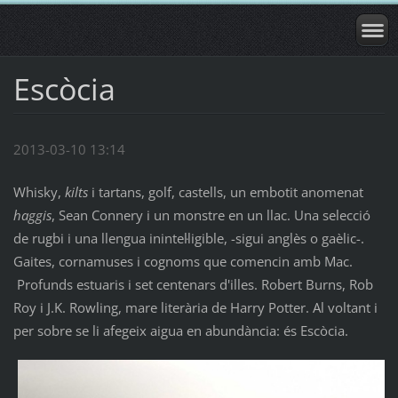
Escòcia
2013-03-10 13:14
Whisky,
kilts
i tartans, golf, castells, un embotit anomenat
haggis
, Sean Connery i un monstre en un llac. Una selecció
de rugbi i una llengua inintel·ligible, -sigui anglès o gaèlic-.
Gaites, cornamuses i cognoms que comencin amb Mac.
Profunds estuaris i set centenars d'illes. Robert Burns, Rob
Roy i J.K. Rowling, mare literària de Harry Potter. Al voltant i
per sobre se li afegeix aigua en abundància: és Escòcia.