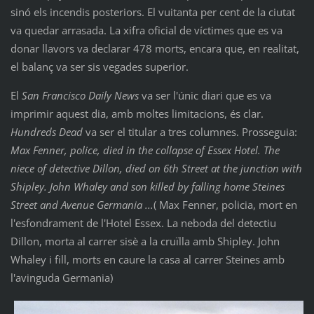
sinó els incendis posteriors. El vuitanta per cent de la ciutat
va quedar arrasada. La xifra oficial de víctimes que es va
donar llavors va declarar 478 morts, encara que, en realitat,
el balanç va ser sis vegades superior.
El
San Francisco Daily News
va ser l'únic diari que es va
imprimir aquest dia, amb moltes limitacions, és clar.
Hundreds Dead
va ser el titular a tres columnes. Prosseguia:
Max Fenner, police, died in the collapse of Essex Hotel. The
niece of detective Dillon, died on 6th Street at the junction with
Shipley. John Whaley and son killed by falling home Steines
Street and Avenue Germania ...
( Max Fenner, policia, mort en
l'esfondrament de l'Hotel Essex. La neboda del detectiu
Dillon, morta al carrer sisè a la cruïlla amb Shipley. John
Whaley i fill, morts en caure la casa al carrer Steines amb
l'avinguda Germania)