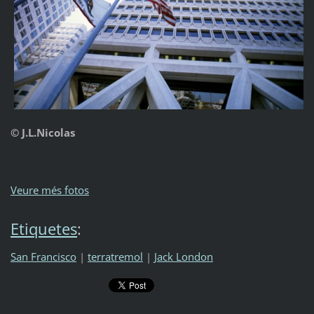
© J.L.Nicolas
Veure més fotos
Etiquetes
:
San Francisco
|
terratremol
|
Jack London