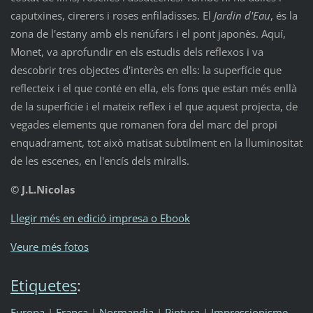
caputxines, cirerers i roses enfiladisses. El
Jardin d'Eau
, és la
zona de l'estany amb els nenúfars i el pont japonès. Aquí,
Monet, va aprofundir en els estudis dels reflexos i va
descobrir tres objectes d'interès en ells: la superfície que
reflecteix i el que conté en ella, els fons que estan més enllà
de la superfície i el mateix reflex i el que aquest projecta, de
vegades elements que romanen fora del marc del propi
enquadrament, tot això matisat subtilment en la lluminositat
de les escenes, en l'encís dels miralls.
© J.L.Nicolas
Llegir més en edició impresa o Ebook
Veure més fotos
Etiquetes
:
Europa
|
França
|
Normandia
|
Pintura
|
Impressionisme