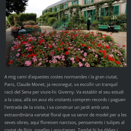
A mig camí d'aquestes costes normandes i la gran ciutat,
Paris, Claude Monet, ja reconegut, va escollir un tranquil
racó del Sena per viure-hi: Giverny. Va establir el seu estudi
a la casa, allà on avui els visitants compren records i paguen
l'entrada de la visita, i va construir un jardí amb una
extraordinària varietat floral que va servir de model per a les
seves obres, aquí floreixen narcisos, pensaments i tulipes al
costat de lliris, roselles i assutzenes. També hi ha dàlies i