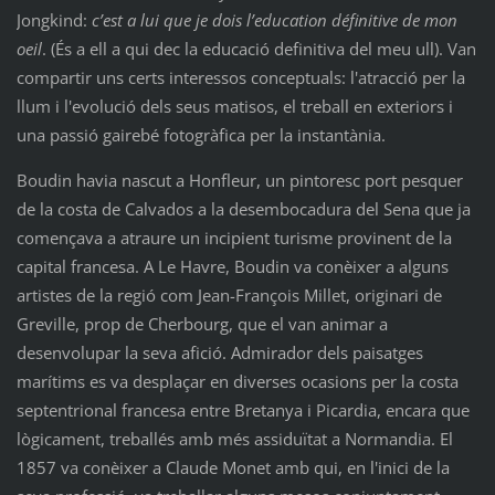
Jongkind:
c’est a lui que je dois l’education définitive de mon
oeil
. (És a ell a qui dec la educació definitiva del meu ull). Van
compartir uns certs interessos conceptuals: l'atracció per la
llum i l'evolució dels seus matisos, el treball en exteriors i
una passió gairebé fotogràfica per la instantània.
Boudin havia nascut a Honfleur, un pintoresc port pesquer
de la costa de Calvados a la desembocadura del Sena que ja
començava a atraure un incipient turisme provinent de la
capital francesa. A Le Havre, Boudin va conèixer a alguns
artistes de la regió com Jean-François Millet, originari de
Greville, prop de Cherbourg, que el van animar a
desenvolupar la seva afició. Admirador dels paisatges
marítims es va desplaçar en diverses ocasions per la costa
septentrional francesa entre Bretanya i Picardia, encara que
lògicament, treballés amb més assiduïtat a Normandia. El
1857 va conèixer a Claude Monet amb qui, en l'inici de la