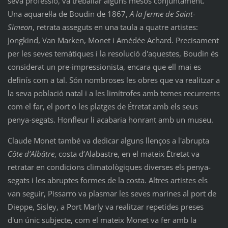
seva professió, va treballar alguns mesos conjuntament.
Una aquarel·la de Boudin de 1867,
A la ferme de Saint-
Simeon
, retrata asseguts en una taula a quatre artistes:
Jongkind, Van Marken, Monet i Amédée Achard. Precisament
per les seves temàtiques i la resolució d'aquestes, Boudin és
considerat un pre-impressionista, encara que ell mai es
definís com a tal. Són nombroses les obres que va realitzar a
la seva població natal i a les limítrofes amb temes recurrents
com el far, el port o les platges de Étretat amb els seus
penya-segats. Honfleur li acabaria honrant amb un museu.
Claude Monet també va dedicar alguns llenços a l'abrupta
Côte d’Albâtre
, costa d’Alabastre, en el mateix Étretat va
retratar en condicions climatològiques diverses els penya-
segats i les abruptes formes de la costa. Altres artistes els
van seguir, Pissarro va plasmar les seves marines al port de
Dieppe, Sisley, a Port Marly va realitzar repetides preses
d'un únic subjecte, com el mateix Monet va fer amb la