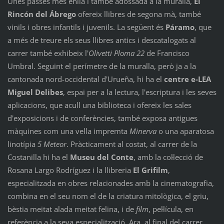
Unes passes més enllà i també adossada a la muralla,
El
Rincón del Ábrego
ofereix llibres de segona mà, també
vinils i obres infantils i juvenils. La següent és
Páramo
, que
a més de treure els seus llibres antics i descatalogats al
carrer també exhibeix l'
Olivetti Ploma 22
de Francisco
Umbral. Seguint el perímetre de la muralla, però ja a la
cantonada nord-occidental d'Urueña, hi ha el
centre e-LEA
Miguel Delibes
, espai per a la lectura, l'escriptura i les seves
aplicacions, que acull una biblioteca i ofereix les sales
d'exposicions i de conferències, també exposa antigues
màquines com una vella impremta
Minerva
o una aparatosa
linotípia
5 Meteor
. Pràcticament al costat, al carrer de la
Costanilla hi ha el
Museu del Conte
, amb la col·lecció de
Rosana Largo Rodríguez i la llibreria
El Grifilm
,
especialitzada en obres relacionades amb la cinematografia,
combina en el seu nom el de la criatura mitològica, el griu,
bèstia meitat alada meitat felina, i de
film
, pel·lícula, en
referència a la seva especialització. Ara, al final del carrer