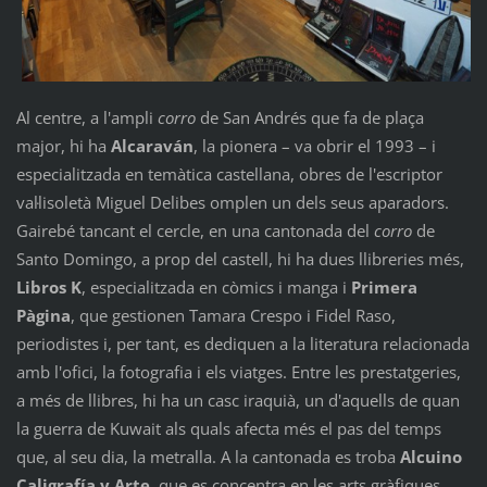
Al centre, a l'ampli
corro
de San Andrés que fa de plaça
major, hi ha
Alcaraván
, la pionera – va obrir el 1993 – i
especialitzada en temàtica castellana, obres de l'escriptor
val·lisoletà Miguel Delibes omplen un dels seus aparadors.
Gairebé tancant el cercle, en una cantonada del
corro
de
Santo Domingo, a prop del castell, hi ha dues llibreries més,
Libros K
, especialitzada en còmics i manga i
Primera
Pàgina
, que gestionen Tamara Crespo i Fidel Raso,
periodistes i, per tant, es dediquen a la literatura relacionada
amb l'ofici, la fotografia i els viatges. Entre les prestatgeries,
a més de llibres, hi ha un casc iraquià, un d'aquells de quan
la guerra de Kuwait als quals afecta més el pas del temps
que, al seu dia, la metralla. A la cantonada es troba
Alcuino
Caligrafía y Arte
, que es concentra en les arts gràfiques,