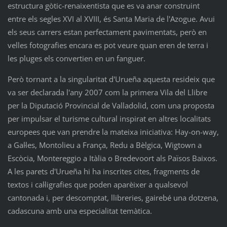
estructura gòtic-renaixentista que es va anar construint
entre els segles XVI al XVIII, és Santa Maria de l'Azogue. Avui
els seus carrers estan perfectament pavimentats, però en
velles fotografies encara es pot veure quan eren de terra i
les pluges els convertien en un fanguer.
Però tornant a la singularitat d'Urueña aquesta resideix que
va ser declarada l'any 2007 com la primera Vila del Llibre
per la Diputació Provincial de Valladolid, com una proposta
per impulsar el turisme cultural inspirat en altres localitats
europees que van prendre la mateixa iniciativa: Hay-on-way,
a Gal·les, Montolieu a França, Redu a Bèlgica, Wigtown a
Escòcia, Montereggio a Itàlia o Bredevoort als Països Baixos.
A les parets d'Urueña hi ha inscrites cites, fragments de
textos i cal·ligrafies que poden aparèixer a qualsevol
cantonada i, per descomptat, llibreries, gairebé una dotzena,
cadascuna amb una especialitat temàtica.