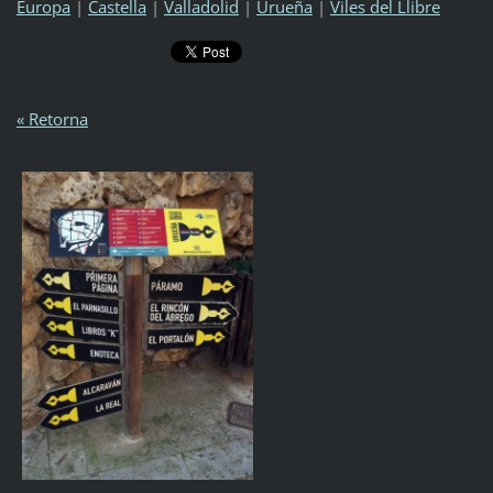
Europa
|
Castella
|
Valladolid
|
Urueña
|
Viles del Llibre
« Retorna