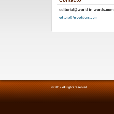
Contacto
editorial@world-in-words.com
editoria
l@nicedi
tions.co
m
© 2012 All rights reserved.