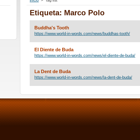
Inicio
>
Tag list
Etiqueta: Marco Polo
Buddha's Tooth
https://www.world-in-words.com/news/buddhas-tooth/
El Diente de Buda
https://www.world-in-words.com/news/el-diente-de-buda/
La Dent de Buda
https://www.world-in-words.com/news/la-dent-de-buda/