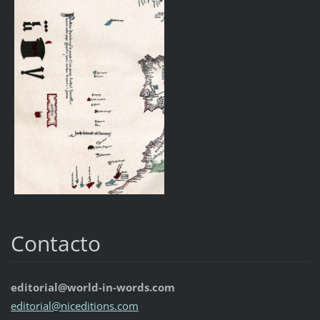
Contacto
editorial@world-in-words.com
editoria
l@nicedi
tions.co
m