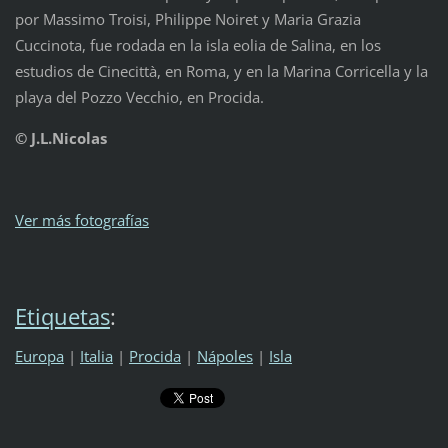
por Massimo Troisi, Philippe Noiret y Maria Grazia
Cuccinota, fue rodada en la isla eolia de Salina, en los
estudios de Cinecittà, en Roma, y en la Marina Corricella y la
playa del Pozzo Vecchio, en Procida.
© J.L.Nicolas
Ver más fotografías
Etiquetas
:
Europa
|
Italia
|
Procida
|
Nápoles
|
Isla