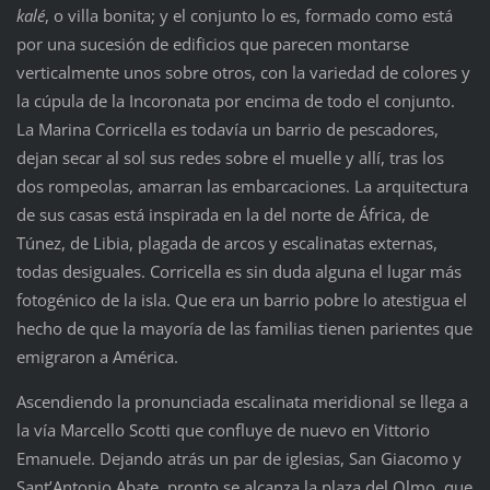
kalé
, o villa bonita; y el conjunto lo es, formado como está
por una sucesión de edificios que parecen montarse
verticalmente unos sobre otros, con la variedad de colores y
la cúpula de la Incoronata por encima de todo el conjunto.
La Marina Corricella es todavía un barrio de pescadores,
dejan secar al sol sus redes sobre el muelle y allí, tras los
dos rompeolas, amarran las embarcaciones. La arquitectura
de sus casas está inspirada en la del norte de África, de
Túnez, de Libia, plagada de arcos y escalinatas externas,
todas desiguales. Corricella es sin duda alguna el lugar más
fotogénico de la isla. Que era un barrio pobre lo atestigua el
hecho de que la mayoría de las familias tienen parientes que
emigraron a América.
Ascendiendo la pronunciada escalinata meridional se llega a
la vía Marcello Scotti que confluye de nuevo en Vittorio
Emanuele. Dejando atrás un par de iglesias, San Giacomo y
Sant’Antonio Abate, pronto se alcanza la plaza del Olmo, que