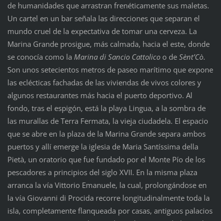
de humanidades que arrastran frenéticamente sus maletas.
Un cartel en un bar señala las direcciones que separan el
mundo cruel de la expectativa de tomar una cerveza. La
Marina Grande prosigue, más calmada, hacia el este, donde
se conocía como la
Marina di Sancio Cattolico
o de
Sènt’Cò
.
Son unos setecientos metros de paseo marítimo que expone
las eclécticas fachadas de las viviendas de vivos colores y
algunos restaurantes más hacia el puerto deportivo. Al
fondo, tras el espigón, está la playa Lingua, a la sombra de
las murallas de Terra Fermata, la vieja ciudadela. El espacio
que se abre en la plaza de la Marina Grande separa ambos
puertos y allí emerge la iglesia de Maria Santíssima della
Pietà, un oratorio que fue fundado por el Monte Pío de los
pescadores a principios del siglo XVII. En la misma plaza
arranca la vía Vittorio Emanuele, la cual, prolongándose en
la vía Giovanni di Procida recorre longitudinalmente toda la
isla, completamente flanqueada por casas, antiguos palacios