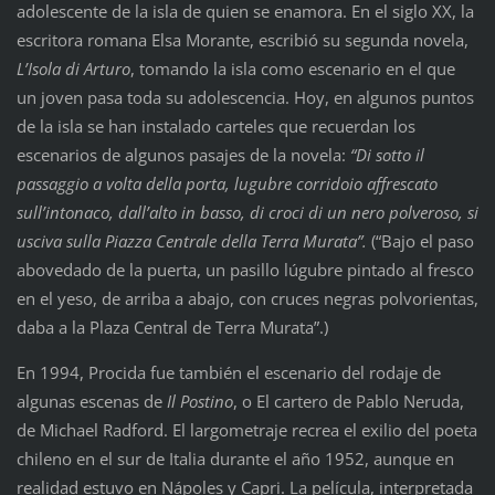
adolescente de la isla de quien se enamora. En el siglo XX, la
escritora romana Elsa Morante, escribió su segunda novela,
L’Isola di Arturo
, tomando la isla como escenario en el que
un joven pasa toda su adolescencia. Hoy, en algunos puntos
de la isla se han instalado carteles que recuerdan los
escenarios de algunos pasajes de la novela:
“Di sotto il
passaggio a volta della porta, lugubre corridoio affrescato
sull’intonaco, dall’alto in basso, di croci di un nero polveroso, si
usciva sulla Piazza Centrale della Terra Murata”.
(“Bajo el paso
abovedado de la puerta, un pasillo lúgubre pintado al fresco
en el yeso, de arriba a abajo, con cruces negras polvorientas,
daba a la Plaza Central de Terra Murata”.)
En 1994, Procida fue también el escenario del rodaje de
algunas escenas de
Il Postino
, o El cartero de Pablo Neruda,
de Michael Radford. El largometraje recrea el exilio del poeta
chileno en el sur de Italia durante el año 1952, aunque en
realidad estuvo en Nápoles y Capri. La película, interpretada