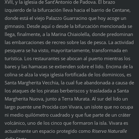
XVII, y la iglesia de Sant’Antonio de Padova. El brazo
izquierdo de la bifurcación lleva hacia el barrio de Centane,
donde está el viejo Palazzo Guarracino que hoy acoge un
gimnasio. Desde aquí o desde la bifurcación mencionada se
llega, finalmente, a la Marina Chiaiolella, donde predominan
las embarcaciones de recreo sobre las de pesca. La actividad
pesquera se ha visto, mayoritariamente, transformada en
turística. Los restaurantes se abocan al puerto mientras los
bares y las hamacas se extienden sobre el lido. Encima de la
colina se alza la vieja iglesia fortificada de los dominicos, es
Santa Margherita Vecchia, la cual fue abandonada a causa de
los ataques de los piratas berberiscos y trasladada a Santa
Margherita Nuova, junto a Terra Murata. Al sur del lido un
largo puente une Procida con Vivara, un islote que no ocupa
ni medio quilómetro cuadrado y que fue parte de un cráter
volcánico, uno de los cinco que formaron la isla. Vivara es
actualmente un espacio protegido como
Riserva Naturalle
dello Stato
.