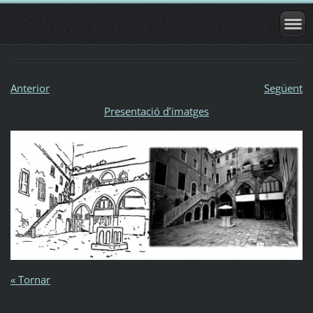
Anterior
Següent
Presentació dʼimatges
« Tornar