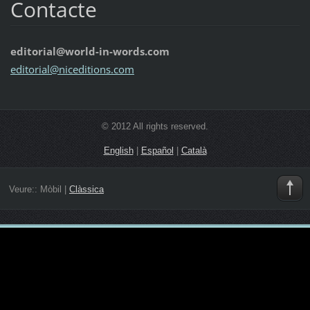
Contacte
editorial@world-in-words.com
editoria
l@nicedi
tions.co
m
© 2012 All rights reserved.
English
|
Español
|
Català
Veure::
Mòbil
|
Clàssica