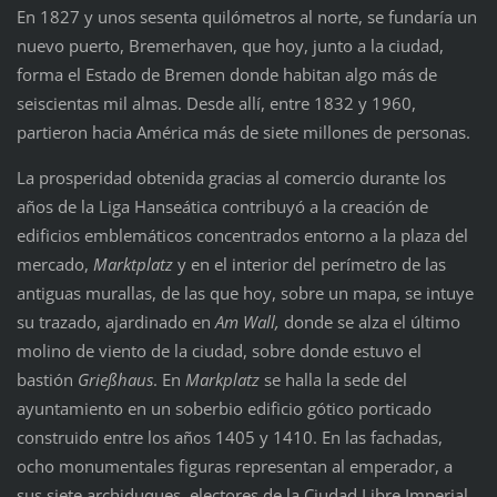
En 1827 y unos sesenta quilómetros al norte, se fundaría un
nuevo puerto, Bremerhaven, que hoy, junto a la ciudad,
forma el Estado de Bremen donde habitan algo más de
seiscientas mil almas. Desde allí, entre 1832 y 1960,
partieron hacia América más de siete millones de personas.
La prosperidad obtenida gracias al comercio durante los
años de la Liga Hanseática contribuyó a la creación de
edificios emblemáticos concentrados entorno a la plaza del
mercado,
Marktplatz
y en el interior del perímetro de las
antiguas murallas, de las que hoy, sobre un mapa, se intuye
su trazado, ajardinado en
Am Wall,
donde se alza el último
molino de viento de la ciudad, sobre donde estuvo el
bastión
Grie
ß
haus
. En
Markplatz
se halla la sede del
ayuntamiento en un soberbio edificio gótico porticado
construido entre los años 1405 y 1410. En las fachadas,
ocho monumentales figuras representan al emperador, a
sus siete archiduques, electores de la Ciudad Libre Imperial