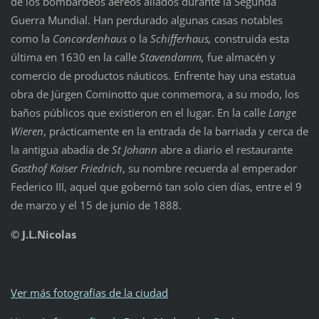
de los bombardeos aéreos aliados durante la Segunda
Guerra Mundial. Han perdurado algunas casas notables
como la
Concordenhaus
o la
Schifferhaus,
construida esta
última en 1630 en la calle
Stavendamm,
fue almacén y
comercio de productos náuticos. Enfrente hay una estatua
obra de Jürgen Cominotto que conmemora, a su modo, los
baños públicos que existieron en el lugar. En la calle
Lange
Wieren
, prácticamente en la entrada de la barriada y cerca de
la antigua abadía de
St Johann
abre a diario el restaurante
Gasthof Kaiser Friedrich
, su nombre recuerda al emperador
Federico III, aquel que gobernó tan solo cien días, entre el 9
de marzo y el 15 de junio de 1888.
© J.L.Nicolas
Ver más fotografías de la ciudad