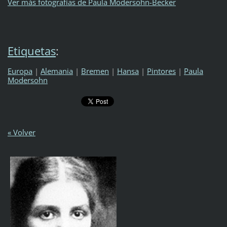
Ver más fotografías de Paula Modersohn-Becker
Etiquetas
:
Europa
|
Alemania
|
Bremen
|
Hansa
|
Pintores
|
Paula
Modersohn
« Volver