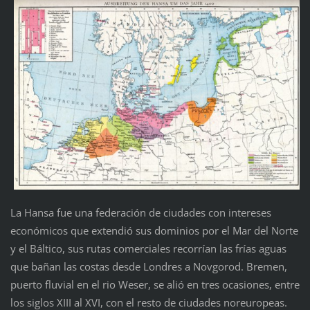
La Hansa fue una federación de ciudades con intereses
económicos que extendió sus dominios por el Mar del Norte
y el Báltico, sus rutas comerciales recorrían las frías aguas
que bañan las costas desde Londres a Novgorod. Bremen,
puerto fluvial en el rio Weser, se alió en tres ocasiones, entre
los siglos XIII al XVI, con el resto de ciudades noreuropeas.