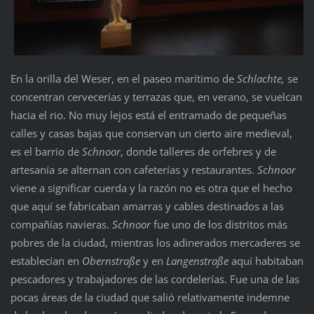
En la orilla del Weser, en el paseo marítimo de
Schlachte,
se
concentran cervecerías y terrazas que, en verano, se vuelcan
hacia el rio. No muy lejos está el entramado de pequeñas
calles y casas bajas que conservan un cierto aire medieval,
es el barrio de
Schnoor
, donde talleres de orfebres y de
artesanía se alternan con cafeterías y restaurantes.
Schnoor
viene a significar cuerda y la razón no es otra que el hecho
que aquí se fabricaban amarras y cables destinados a las
compañías navieras.
Schnoor
fue uno de los distritos más
pobres de la ciudad, mientras los adinerados mercaderes se
establecían en
Obernstraße
y en
Langenstraße
aquí habitaban
pescadores y trabajadores de las cordelerías. Fue una de las
pocas áreas de la ciudad que salió relativamente indemne