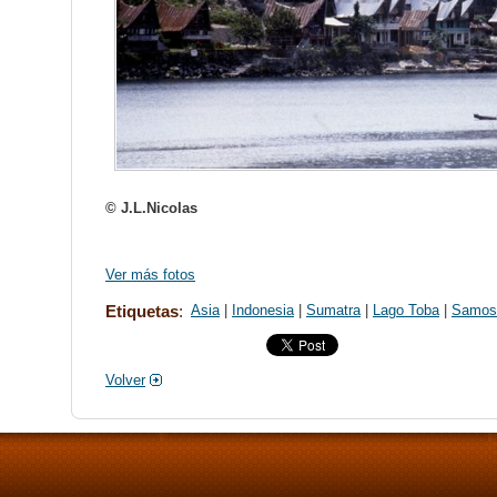
© J.L.Nicolas
Ver más fotos
Etiquetas
:
Asia
|
Indonesia
|
Sumatra
|
Lago Toba
|
Samos
Volver