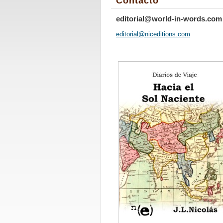
Contacto
editorial@world-in-words.com
editoria
l@nicedi
tions.co
m