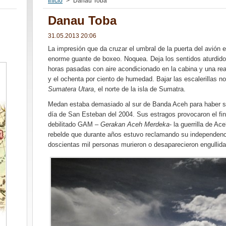
Inicio
>
Danau Toba
Danau Toba
31.05.2013 20:06
La impresión que da cruzar el umbral de la puerta del avión e
enorme guante de boxeo. Noquea. Deja los sentidos aturdidos
horas pasadas con aire acondicionado en la cabina y una rea
y el ochenta por ciento de humedad. Bajar las escalerillas n
Sumatera Utara
, el norte de la isla de Sumatra.
Medan estaba demasiado al sur de Banda Aceh para haber se
día de San Esteban del 2004. Sus estragos provocaron el fin
debilitado GAM –
Gerakan Aceh Merdeka
- la guerrilla de Ac
rebelde que durante años estuvo reclamando su independenci
doscientas mil personas murieron o desaparecieron engullida