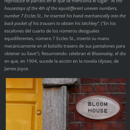
reproduce el párrafo en el que se menciona el lugar: “
At the
housesteps of the 4th of the equidifferent uneven numbers,
number 7 Eccles St., he inserted his hand mechanically into the
back pocket of his trousers to obtain his latchkey”.
("En los
escalones del cuarto de los números desiguales
equidiferentes, número 7 Eccles St., insertó su mano
mecánicamente en el bolsillo trasero de sus pantalones para
obtener su llave"). Resumiendo: celebran el
Bloomsday
, el día
en que, en 1904, sucede la acción en la novela
Ulysses
, de
James Joyce.