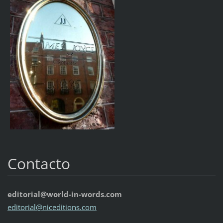
Contacto
editorial@world-in-words.com
editoria
l@nicedi
tions.co
m