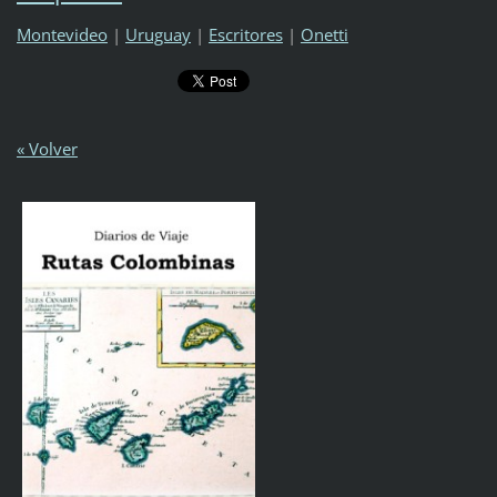
Montevideo
|
Uruguay
|
Escritores
|
Onetti
« Volver