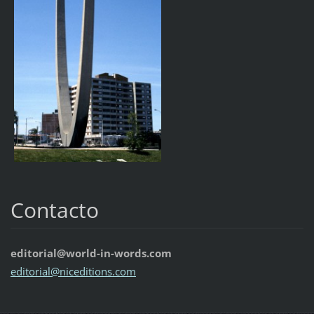
Contacto
editorial@world-in-words.com
editoria
l@nicedi
tions.co
m