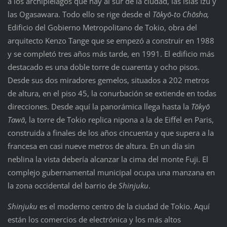
a los archipiélagos que hay al sur de la ciudad, las islas Izu y
las Ogasawara. Todo ello se rige desde el
Tōkyō-to Chōsha,
Edificio del Gobierno Metropolitano de Tokio, obra del
arquitecto Kenzo Tange que se empezó a construir en 1988
y se completó tres años más tarde, en 1991. El edificio más
destacado es una doble torre de cuarenta y ocho pisos.
Desde sus dos miradores gemelos, situados a 202 metros
de altura, en el piso 45, la conurbación se extiende en todas
direcciones. Desde aquí la panorámica llega hasta la
Tōkyō
Tawā
, la torre de Tokio replica nipona a la de Eiffel en Paris,
construida a finales de los años cincuenta y que supera a la
francesa en casi nueve metros de altura. En un día sin
neblina la vista debería alcanzar la cima del monte Fuji. El
complejo gubernamental municipal ocupa una manzana en
la zona occidental del barrio de
Shinjuku
.
Shinjuku
es el moderno centro de la ciudad de Tokio. Aquí
están los comercios de electrónica y los más altos