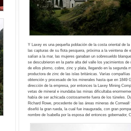
Y Laxey es una pequeña población de la costa oriental de la
las capturas de su flota pesquera, próxima a la veintena de
salían a la mar, las mujeres ganaban un sobresueldo blanq
se descubrieron en la parte alta del valle los yacimientos de
de ellos plomo, cobre, zinc y plata, llegando en la segunda m
productora de zinc de las islas británicas. Varías compañía
obtención y procesado de los minerales hasta que en 1849 G
dirección de la empresa, por entonces la Laxey Mining Compa
vetas de mineral e inundaba las minas dificultaba enormemen
había de ser achicada costosamente fuera de los túneles. Du
Richard Rowe, procedente de las áreas mineras de Cornwal
diseñó la gran rueda, la cual fue inaugurada, con gran pompa,
nombre de Isabella por la esposa del entonces gobernador, 