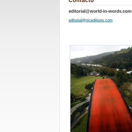
Contacto
editorial@world-in-words.com
editoria
l@nicedi
tions.co
m