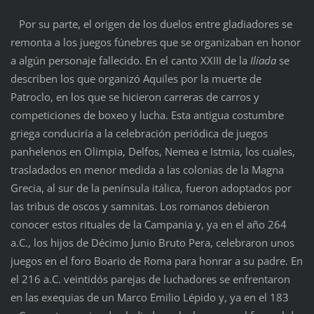
Por su parte, el origen de los duelos entre gladiadores se
remonta a los juegos fúnebres que se organizaban en honor
a algún personaje fallecido. En el canto XXIII de la
Ilíada
se
describen los que organizó Aquiles por la muerte de
Patroclo, en los que se hicieron carreras de carros y
competiciones de boxeo y lucha. Esta antigua costumbre
griega conduciría a la celebración periódica de juegos
panhelenos en Olimpia, Delfos, Nemea e Istmia, los cuales,
trasladados en menor medida a las colonias de la Magna
Grecia, al sur de la península itálica, fueron adoptados por
las tribus de oscos y samnitas. Los romanos debieron
conocer estos rituales de la Campania y, ya en el año 264
a.C., los hijos de Décimo Junio Bruto Pera, celebraron unos
juegos en el foro Boario de Roma para honrar a su padre. En
el 216 a.C. veintidós parejas de luchadores se enfrentaron
en las exequias de un Marco Emilio Lépido y, ya en el 183