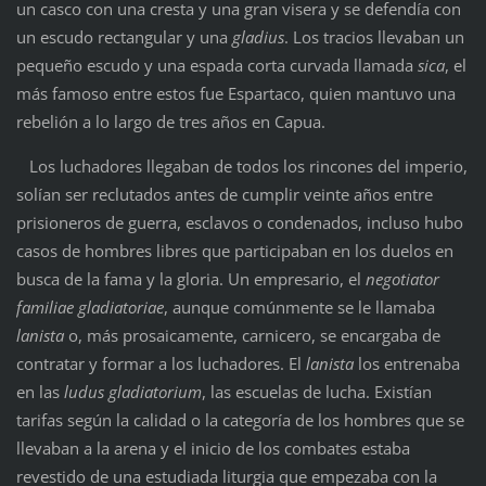
un casco con una cresta y una gran visera y se defendía con
un escudo rectangular y una
gladius
. Los tracios llevaban un
pequeño escudo y una espada corta curvada llamada
sica
, el
más famoso entre estos fue Espartaco, quien mantuvo una
rebelión a lo largo de tres años en Capua.
Los luchadores llegaban de todos los rincones del imperio,
solían ser reclutados antes de cumplir veinte años entre
prisioneros de guerra, esclavos o condenados, incluso hubo
casos de hombres libres que participaban en los duelos en
busca de la fama y la gloria. Un empresario, el
negotiator
familiae gladiatoriae
, aunque comúnmente se le llamaba
lanista
o, más prosaicamente, carnicero, se encargaba de
contratar y formar a los luchadores. El
lanista
los entrenaba
en las
ludus gladiatorium
, las escuelas de lucha. Existían
tarifas según la calidad o la categoría de los hombres que se
llevaban a la arena y el inicio de los combates estaba
revestido de una estudiada liturgia que empezaba con la