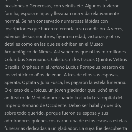
ocasiones o Generosus, con veintisiete. Algunos tuvieron
familia, esposa e hijos y llevaban una vida relativamente
normal. Se han conservado numerosas lápidas con
inscripciones que hacen referencia a su condición. A veces,
además de sus nombres, figura su edad, victorias y otros
detalles como en las que se exhiben en el Museo
Arqueológico de Nimes. Así sabemos que ni los mirmillones
Columbus Serenianus, Calistus, ni los tracios Quintus Vettius
Gracilis, Orpheus ni el
retiario
Lucius Pompeius pasaron de
los veinticinco años de edad. A tres de ellos sus esposas,
Sperata, Optata y Julia Fusca, les pagaron la estela funeraria.
O el caso de Urbicus, un joven gladiador que luchó en el
anfiteatro de Mediolanum cuando la ciudad era capital del
Imperio Romano de Occidente. Debió ser hábil y querido,
sobre todo querido, porque fueron su esposa y sus
admiradores quienes costearon una de estas escasas estelas
funerarias dedicadas a un gladiador. La suya fue descubierta