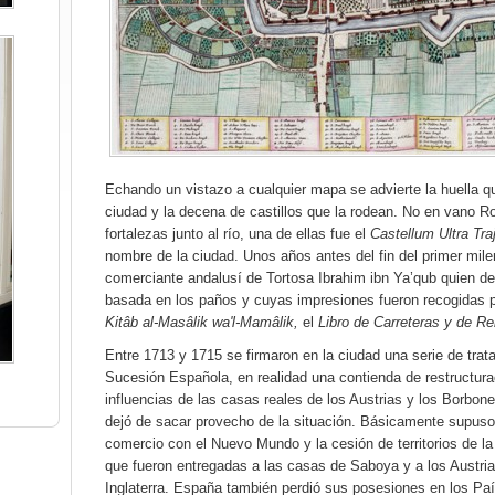
Echando un vistazo a cualquier mapa se advierte la huella que
ciudad y la decena de castillos que la rodean. No en vano Ro
fortalezas junto al río, una de ellas fue el
Castellum Ultra Tr
nombre de la ciudad. Unos años antes del fin del primer mileni
comerciante andalusí de Tortosa Ibrahim ibn Ya’qub quien d
basada en los paños y cuyas impresiones fueron recogidas p
Kitâb al-Masâlik wa'l-Mamâlik,
el
Libro de Carreteras y de Re
Entre 1713 y 1715 se firmaron en la ciudad una serie de trat
Sucesión Española, en realidad una contienda de restructur
influencias de las casas reales de los Austrias y los Borbone
dejó de sacar provecho de la situación. Básicamente supuso 
comercio con el Nuevo Mundo y la cesión de territorios de la
que fueron entregadas a las casas de Saboya y a los Austri
Inglaterra. España también perdió sus posesiones en los Paí