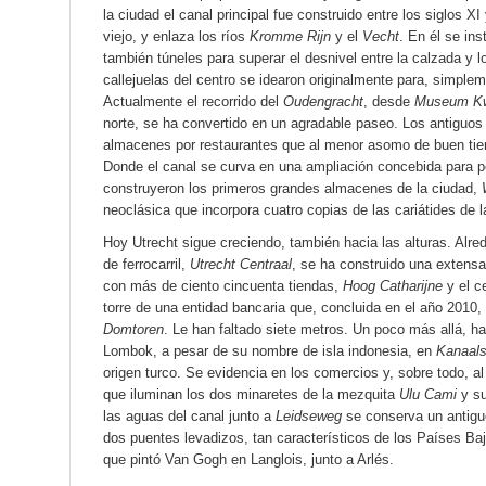
la ciudad el canal principal fue construido entre los siglos XI
viejo, y enlaza los ríos
Kromme Rijn
y el
Vecht
. En él se in
también túneles para superar el desnivel entre la calzada y
callejuelas del centro se idearon originalmente para, simpleme
Actualmente el recorrido del
Oudengracht
, desde
Museum Kw
norte, se ha convertido en un agradable paseo. Los antiguos
almacenes por restaurantes que al menor asomo de buen ti
Donde el canal se curva en una ampliación concebida para per
construyeron los primeros grandes almacenes de la ciudad,
neoclásica que incorpora cuatro copias de las cariátides de l
Hoy Utrecht sigue creciendo, también hacia las alturas. Alre
de ferrocarril,
Utrecht Centraal
, se ha construido una extens
con más de ciento cincuenta tiendas,
Hoog Catharijne
y el c
torre de una entidad bancaria que, concluida en el año 2010,
Domtoren
. Le han faltado siete metros. Un poco más allá, hac
Lombok, a pesar de su nombre de isla indonesia, en
Kanaals
origen turco. Se evidencia en los comercios y, sobre todo, a
que iluminan los dos minaretes de la mezquita
Ulu Cami
y su
las aguas del canal junto a
Leidseweg
se conserva un antigu
dos puentes levadizos, tan característicos de los Países Baj
que pintó Van Gogh en Langlois, junto a Arlés.