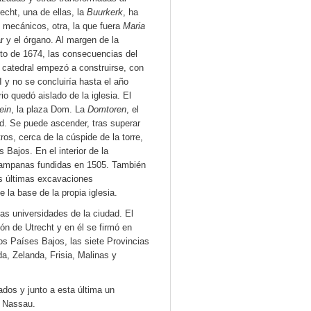
echt, una de ellas, la
Buurkerk
, ha
 mecánicos, otra, la que fuera
Maria
r y el órgano. Al margen de la
sto de 1674, las consecuencias del
a catedral empezó a construirse, con
 y no se concluiría hasta el año
o quedó aislado de la iglesia. El
ein
, la plaza Dom. La
Domtoren
, el
d. Se puede ascender, tras superar
os, cerca de la cúspide de la torre,
 Bajos. En el interior de la
 campanas fundidas en 1505. También
as últimas excavaciones
 la base de la propia iglesia.
las universidades de la ciudad. El
ón de Utrecht y en él se firmó en
los Países Bajos, las siete Provincias
a, Zelanda, Frisia, Malinas y
dos y junto a esta última un
n Nassau.