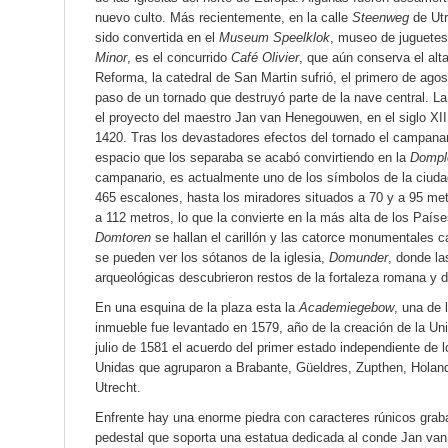
nuevo culto. Más recientemente, en la calle
Steenweg
de Utr
sido convertida en el
Museum Speelklok
, museo de juguetes
Minor
, es el concurrido
Café Olivier
, que aún conserva el alta
Reforma, la catedral de San Martin sufrió, el primero de ago
paso de un tornado que destruyó parte de la nave central. L
el proyecto del maestro Jan van Henegouwen, en el siglo XIII
1420. Tras los devastadores efectos del tornado el campanari
espacio que los separaba se acabó convirtiendo en la
Dompl
campanario, es actualmente uno de los símbolos de la ciuda
465 escalones, hasta los miradores situados a 70 y a 95 metr
a 112 metros, lo que la convierte en la más alta de los Países
Domtoren
se hallan el carillón y las catorce monumentales
se pueden ver los sótanos de la iglesia,
Domunder
, donde l
arqueológicas descubrieron restos de la fortaleza romana y de
En una esquina de la plaza esta la
Academiegebow
, una de 
inmueble fue levantado en 1579, año de la creación de la Uni
julio de 1581 el acuerdo del primer estado independiente de 
Unidas que agruparon a Brabante, Güeldres, Zupthen, Holand
Utrecht.
Enfrente hay una enorme piedra con caracteres rúnicos graba
pedestal que soporta una estatua dedicada al conde Jan va