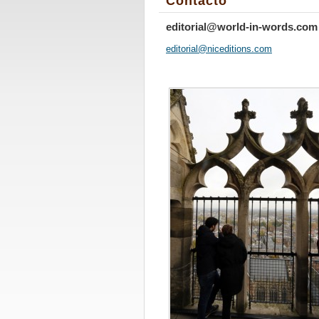
Contacto
editorial@world-in-words.com
editoria
l@nicedi
tions.co
m