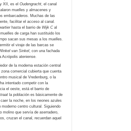
 y XII, es el
Oudengracht
, el canal
stalaron muelles y almacenes y
 los embarcaderos. Muchas de las
nte, facilitar el acceso al canal.
artier
hasta el barrio de
Wijk C
al
 muelles de carga han sustituido los
empo sacan sus mesas a los muelles.
mitir el viraje de las barcas se
Winkel van Sinkel
, con una fachada
a Acrópolis ateniense.
dedor de la moderna estación central
a zona comercial cubierta que cuenta
entro musical de Vredenburg, o la
 ha intentado competir con la
ia el oeste, está el barrio de
traat
la población es básicamente de
l caer la noche, en los neones azules
 moderno centro cultural. Siguiendo
o molino que servía de aserradero,
os, cruzan el canal, recuerdan aquel