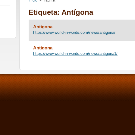
Inicio
>
Tag list
Etiqueta: Antígona
Antígona
https://www.world-in-words.com/news/antigona/
Antígona
https://www.world-in-words.com/news/antigona1/