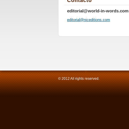
Contacto
editorial@world-in-words.com
editoria
l@nicedi
tions.co
m
© 2012 All rights reserved.