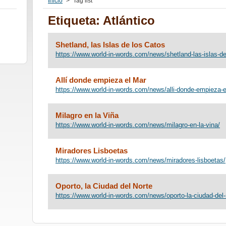
Inicio
>
Tag list
Etiqueta: Atlántico
Shetland, las Islas de los Catos
https://www.world-in-words.com/news/shetland-las-islas-de
Allí donde empieza el Mar
https://www.world-in-words.com/news/alli-donde-empieza-e
Milagro en la Viña
https://www.world-in-words.com/news/milagro-en-la-vina/
Miradores Lisboetas
https://www.world-in-words.com/news/miradores-lisboetas/
Oporto, la Ciudad del Norte
https://www.world-in-words.com/news/oporto-la-ciudad-del-