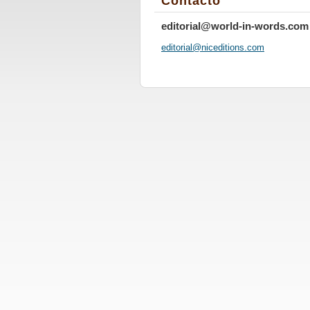
Contacto
editorial@world-in-words.com
editoria
l@nicedi
tions.co
m