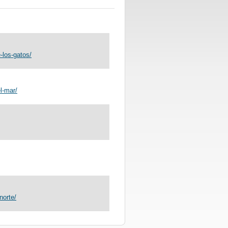
-los-gatos/
l-mar/
norte/