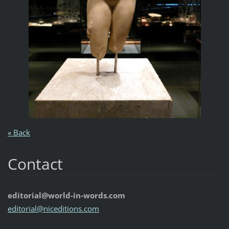
« Back
Contact
editorial@world-in-words.com
editoria
l@nicedi
tions.co
m