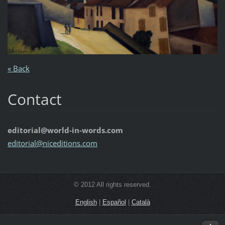
« Back
Contact
editorial@world-in-words.com
editoria
l@nicedi
tions.co
m
© 2012 All rights reserved.
English
|
Español
|
Català