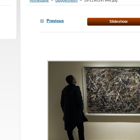
Homepage
>
Guggenheim
>
18-z19014794d.jpg
Previous
Slideshow