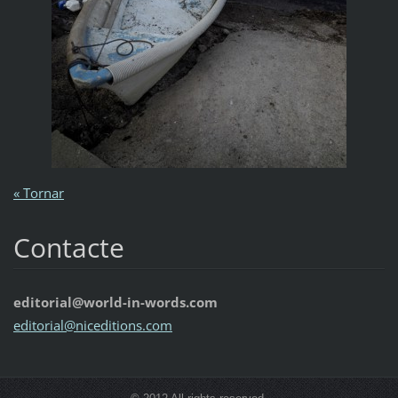
« Tornar
Contacte
editorial@world-in-words.com
editoria
l@nicedi
tions.co
m