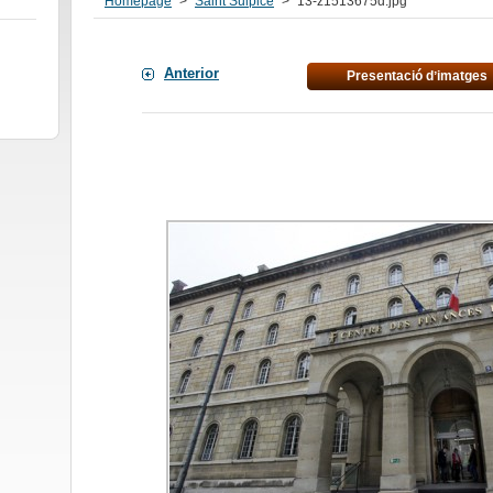
Homepage
>
Saint Sulpice
>
13-z1513675d.jpg
Anterior
Presentació dʼimatges