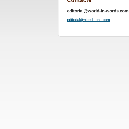
Contacte
editorial@world-in-words.com
editoria
l@nicedi
tions.co
m