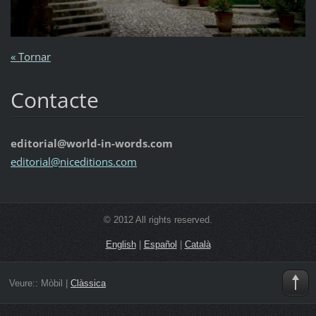
« Tornar
Contacte
editorial@world-in-words.com
editoria
l@nicedi
tions.co
m
© 2012 All rights reserved.
English
|
Español
|
Català
Veure::
Mòbil
|
Clàssica