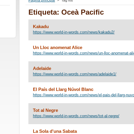
Pàgina principal
>
Tag list
Etiqueta: Oceà Pacific
Kakadu
https://www.world-in-words.com/news/kakadu2/
Un Lloc anomenat Alice
https://www.world-in-words.com/news/un-lloc-anomenat-ali
Adelaide
https://www.world-in-words.com/news/adelaide1/
El País del Llarg Núvol Blanc
https://www.world-in-words.com/news/el-pais-del-llarg-nuvo
Tot al Negre
https://www.world-in-words.com/news/tot-al-negre/
La Sola d'una Sabata