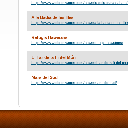
https://www.world-in-words.com/news/la-sola-duna-sabata/
A la Badia de les Illes
https://www.world-in-words.com/news/a-la-badia-de-les-ille
Refugis Hawaians
https://www.world-in-words.com/news/refugis-hawaians/
El Far de la Fi del Món
https://www.world-in-words.com/news/el-far-de-la-fi-del-mo
Mars del Sud
https://www.world-in-words.com/news/mars-del-sud/