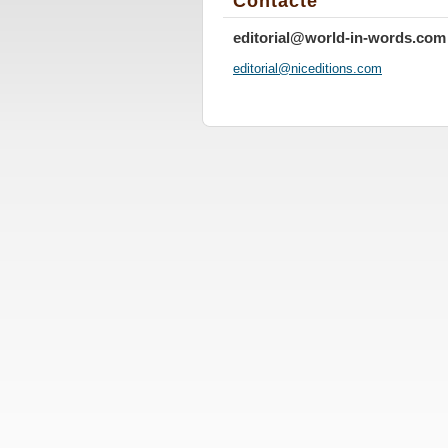
Contacte
editorial@world-in-words.com
editoria
l@nicedi
tions.co
m