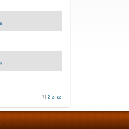
s/
n/
1
|
2
>
>>